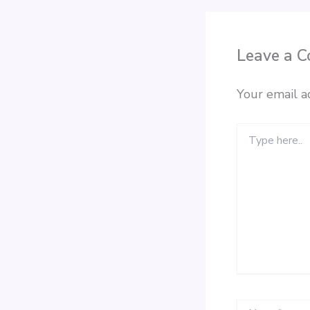
Leave a 
Your email a
Type
here..
Name*