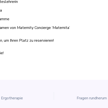
ateslehrerin
la
bamme
amen von Maternity Concierge ‘Maternita’
an, um Ihren Platz zu reservieren!
ie!
r Ergotherapie
Fragen rundherum