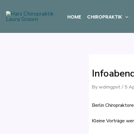
Skip
to
HOME
CHIROPRAKTIK
content
Infoaben
By
wdmgpvt
/
5 Ap
Berlin Chiropraktor
Kleine Vorträge we